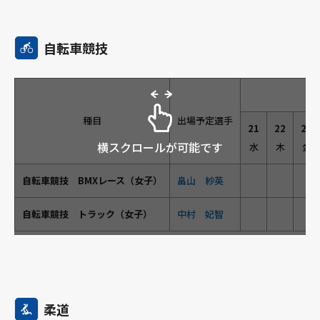
自転車競技
種目
出場予定選手
21
22
23
横スクロールが可能です
水
木
金
自転車競技 BMXレース（女子）
畠山 紗英
自転車競技 トラック（女子）
中村 妃智
柔道