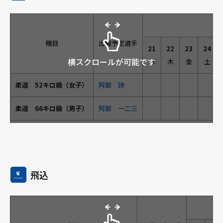
種目
出場予定選手
21
22
23
24
横スクロールが可能です
水
木
金
土
柔道 52キロ級（女子）
阿部 詩
柔道 66キロ級（男子）
阿部 一二三
飛込