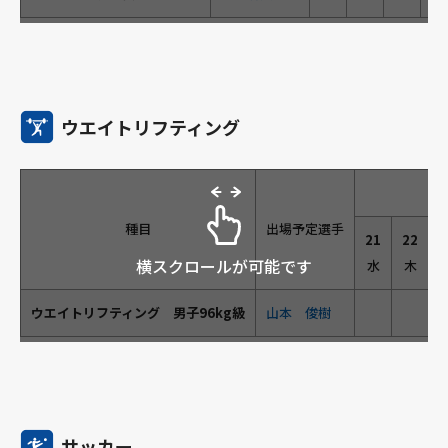
ウエイトリフティング
種目
出場予定選手
21
22
2
横スクロールが可能です
水
木
ウエイトリフティング 男子96kg級
山本 俊樹
サッカー