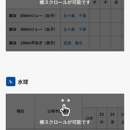
横スクロールが可能です
水
木
金
土
競泳 800ｍリレー（女子）
五十嵐 千尋
競泳 400ｍリレー（女子）
五十嵐 千尋
●
競泳 200ｍ平泳ぎ（男子）
武良 竜也
水球
種目
出場予定選手
22
23
24
21水
横スクロールが可能です
木
金
土