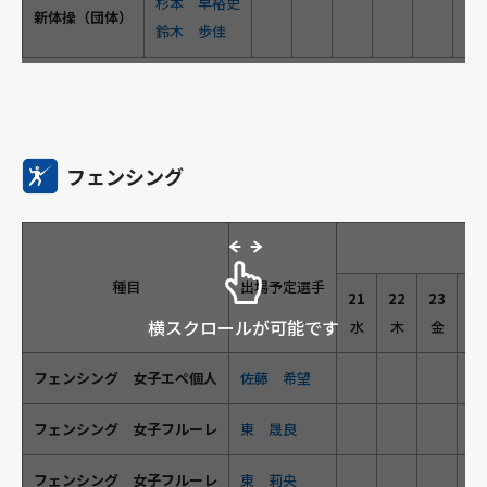
杉本 早裕吏
新体操（団体）
鈴木 歩佳
フェンシング
種目
出場予定選手
21
22
23
24
横スクロールが可能です
水
木
金
土
フェンシング 女子エペ個人
佐藤 希望
●
フェンシング 女子フルーレ
東 晟良
フェンシング 女子フルーレ
東 莉央