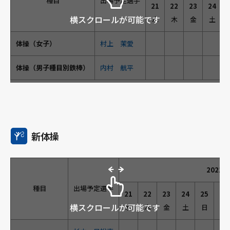
種目
出場予定選手
21
22
23
24
横スクロールが可能です
水
木
金
土
体操（女子）
村上 茉愛
体操（男子種目別鉄棒）
内村 航平
新体操
2021
種目
出場予定選手
21
22
23
24
25
26
横スクロールが可能です
水
木
金
土
日
月