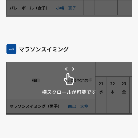
バレーボール（女子）
小幡 真子
●
マラソンスイミング
種目
出場予定選手
21
22
23
24
横スクロールが可能です
水
木
金
土
マラソンスイミング（男子）
南出 大伸