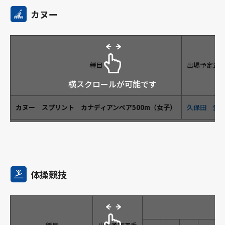
カヌー
種目
出場予定選
横スクロールが可能です
カヌー スプリント カナディアンペア500m（女子）
久保田 愛
体操競技