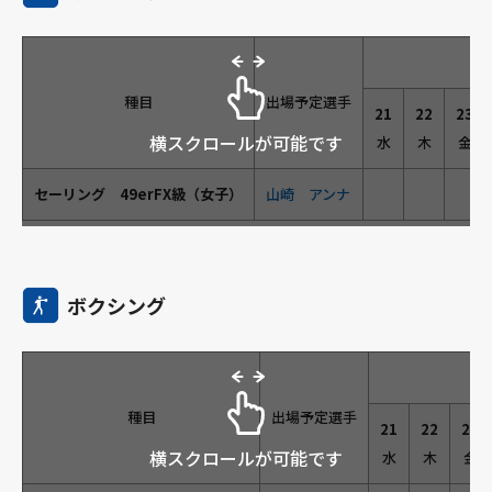
種目
出場予定選手
21
22
23
横スクロールが可能です
水
木
金
セーリング 49erFX級（女子）
山崎 アンナ
ボクシング
種目
出場予定選手
21
22
23
横スクロールが可能です
水
木
金