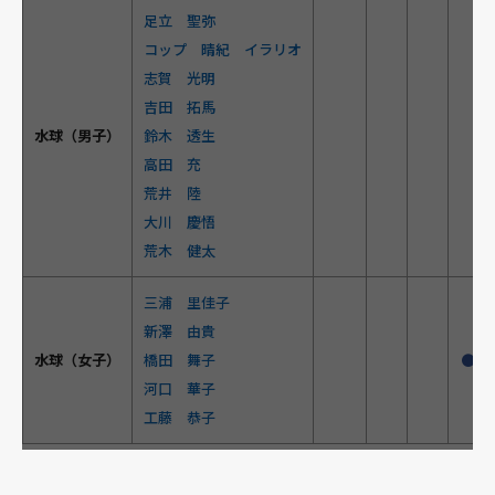
足立 聖弥
コップ 晴紀 イラリオ
志賀 光明
吉田 拓馬
水球（男子）
鈴木 透生
高田 充
荒井 陸
大川 慶悟
荒木 健太
三浦 里佳子
新澤 由貴
水球（女子）
橋田 舞子
●
河口 華子
工藤 恭子