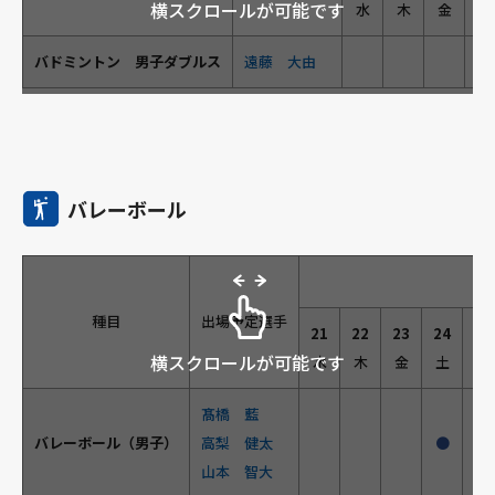
横スクロールが可能です
水
木
金
土
バドミントン 男子ダブルス
遠藤 大由
●
バレーボール
種目
出場予定選手
21
22
23
24
25
横スクロールが可能です
水
木
金
土
日
髙橋 藍
バレーボール（男子）
高梨 健太
●
山本 智大