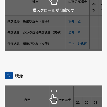
種目
出場予定選手
21
22
横スクロールが可能です
水
木
飛び込み 板飛び込み（男子）
坂井 丞
飛び込み シンクロ板飛び込み（男子）
坂井 丞
飛び込み 板飛び込み（女子）
三上 紗也可
競泳
種目
出場予定選手
21
22
23
24