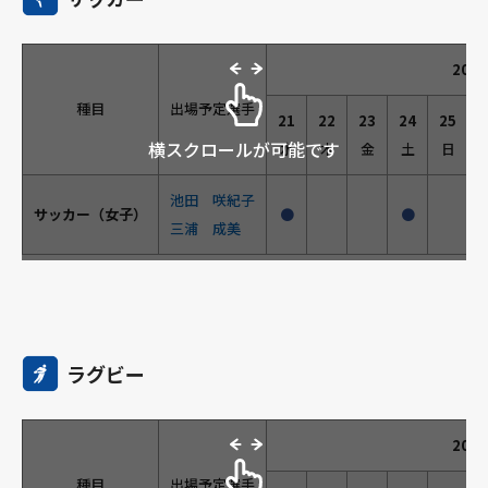
202
種目
出場予定選手
21
22
23
24
25
横スクロールが可能です
水
木
金
土
日
池田 咲紀子
サッカー（女子）
●
●
三浦 成美
ラグビー
202
種目
出場予定選手