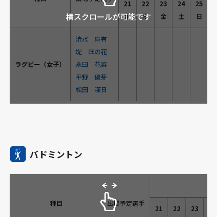
21
22
23
24
25
横スクロールが可能です
水
木
金
土
日
清水 麻有
堤 ほの花
ラグビー（女子）
永田 花菜
平野 優芽
松田 凜日
バドミントン
種目
出場予定選手
21
22
23
24