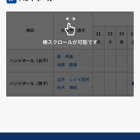
種目
出場予定選手
21
22
23
24
横スクロールが可能です
水
木
金
土
原 希美
ハンドボール（女子）
池原 綾香
土井 レミイ杏利
ハンドボール（男子）
●
元木 博紀