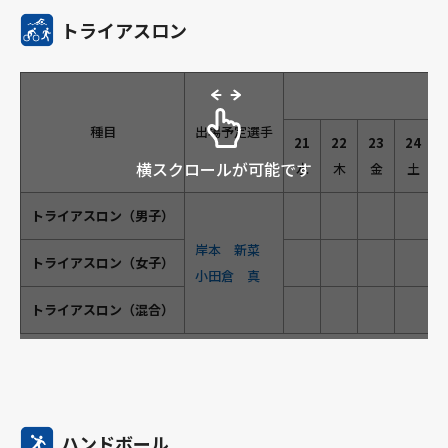
トライアスロン
種目
出場予定選手
21
22
23
24
横スクロールが可能です
水
木
金
土
トライアスロン（男子）
岸本 新菜
トライアスロン（女子）
小田倉 真
トライアスロン（混合）
ハンドボール