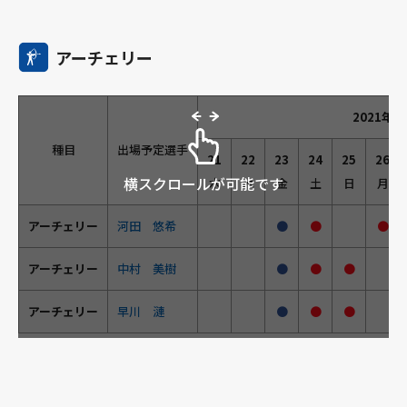
アーチェリー
2021年7
種目
出場予定選手
21
22
23
24
25
26
横スクロールが可能です
水
木
金
土
日
月
アーチェリー
河田 悠希
●
●
●
アーチェリー
中村 美樹
●
●
●
アーチェリー
早川 漣
●
●
●