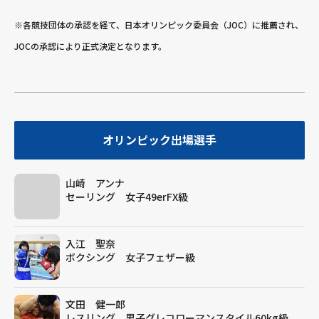
※各競技団体の承認を経て、日本オリンピック委員会（JOC）に推薦され、
JOCの承認により正式決定となります。
オリンピック出場選手
山崎 アンナ
セーリング 女子49erFX級
入江 聖奈
ボクシング 女子フェザー級
文田 健一郎
レスリング 男子グレコローマンスタイル60kg級