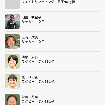
ウエイトリフティング 男子96kg級
池田 咲紀子
サッカー 女子
三浦 成美
サッカー 女子
清水 麻有
ラグビー ７人制女子
堤 ほの花
ラグビー ７人制女子
永田 花菜
ラグビー ７人制女子