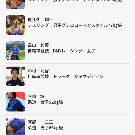
屋比久 翔平
レスリング 男子グレコローマンスタイル77kg級
畠山 紗英
自転車競技 BMXレーシング 女子
中村 妃智
自転車競技 トラック 女子マディソン
阿部 詩
柔道 女子52kg級
阿部 一二三
柔道 男子66kg級