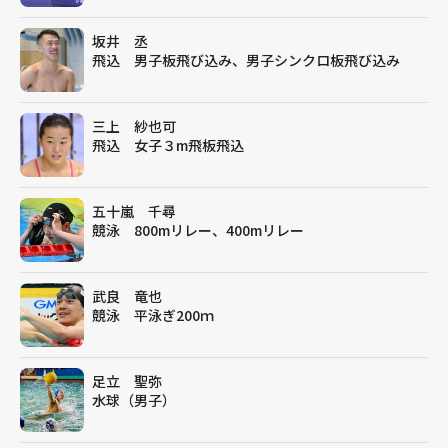
坂井 丞
飛込 男子板飛び込み、男子シンクロ板飛び込み
三上 紗也可
飛込 女子３m飛板飛込
五十嵐 千尋
競泳 800mリレー、400mリレー
武良 竜也
競泳 平泳ぎ200ｍ
足立 聖弥
水球（男子）