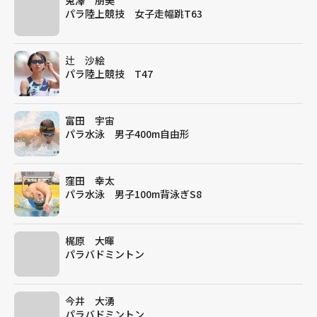
パラ陸上競技 女子走幅跳T63
辻 沙絵
パラ陸上競技 T47
富田 宇宙
パラ水泳 男子400m自由形
窪田 幸太
パラ水泳 男子100m背泳ぎS8
梶原 大暉
パラバドミントン
今井 大湧
パラバドミントン