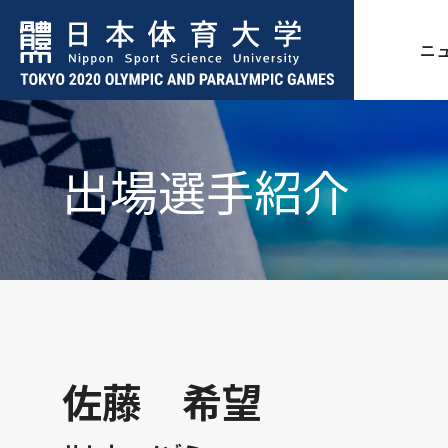
ニ
出場選手紹介
佐藤 希望