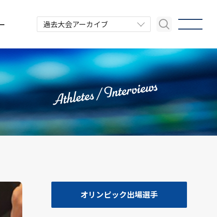
ー
過去大会アーカイブ
ニュース
出場選手紹介
オリンピック出場選手