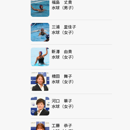
福島 丈貴
水球（男子）
三浦 里佳子
水球（女子）
新澤 由貴
水球（女子）
橋田 舞子
水球（女子）
河口 華子
水球（女子）
工藤 恭子