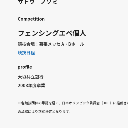
サトウ ノゾミ
Competition
フェンシングエペ個人
競技会場：幕張メッセ A・Bホール
競技日程
profile
大垣共立銀行
2008年度卒業
※各競技団体の承認を経て、日本オリンピック委員会（JOC）に推薦され
の承認により正式決定となります。