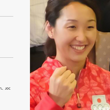
、JOC
© 産経