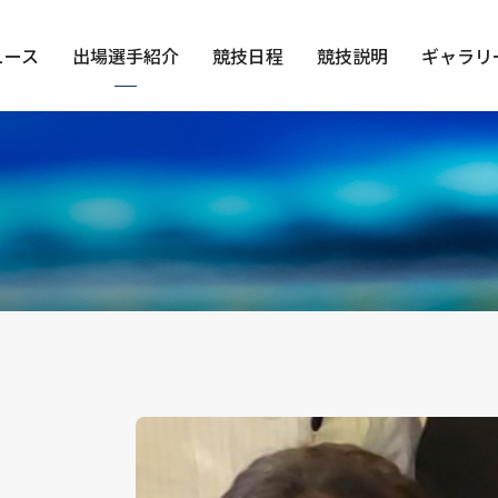
ュース
出場選手紹介
競技日程
競技説明
ギャラリ