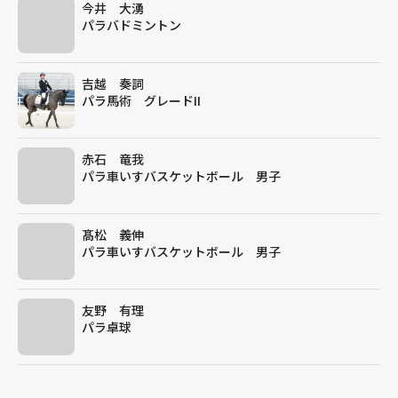
今井 大湧
パラバドミントン
吉越 奏詞
パラ馬術 グレードII
赤石 竜我
パラ車いすバスケットボール 男子
髙松 義伸
パラ車いすバスケットボール 男子
友野 有理
パラ卓球