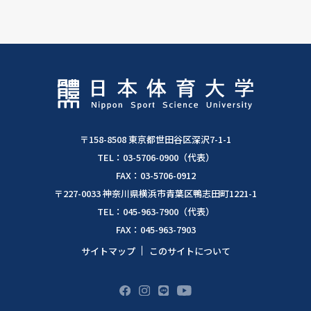
〒158-8508 東京都世田谷区深沢7-1-1
TEL：
03-5706-0900
（代表）
FAX：03-5706-0912
〒227-0033 神奈川県横浜市青葉区鴨志田町1221-1
TEL：
045-963-7900
（代表）
FAX：045-963-7903
サイトマップ
このサイトについて