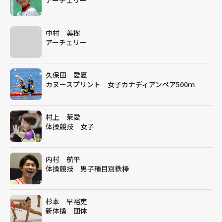
中村 美樹
アーチェリー
久保田 愛夏
カヌースプリント 女子カナディアンペア500ｍ
村上 茉愛
体操競技 女子
内村 航平
体操競技 男子種目別鉄棒
杉本 早裕吏
新体操 団体