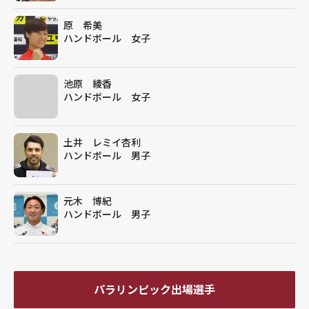
原 希美
ハンドボール 女子
池原 綾香
ハンドボール 女子
土井 レミイ杏利
ハンドボール 男子
元木 博紀
ハンドボール 男子
パラリンピック出場選手