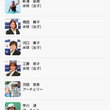
新澤 由貴
水球（女子）
橋田 舞子
水球（女子）
河口 華子
水球（女子）
工藤 恭子
水球（女子）
河田 悠希
アーチェリー
早川 漣
アーチェリー