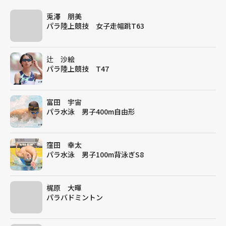
兎澤 朋美
パラ陸上競技 女子走幅跳T63
辻 沙絵
パラ陸上競技 T47
富田 宇宙
パラ水泳 男子400m自由形
窪田 幸太
パラ水泳 男子100m背泳ぎS8
梶原 大暉
パラバドミントン