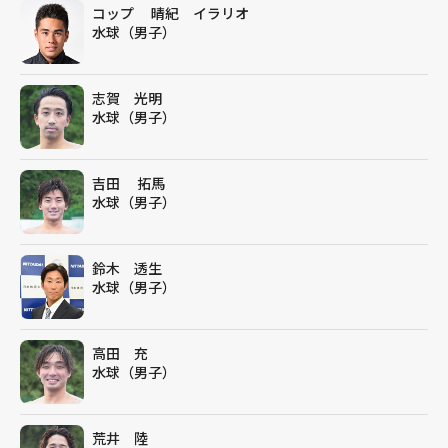
コップ 晴紀 イラリオ
水球（男子）
志賀 光明
水球（男子）
吉田 拓馬
水球（男子）
鈴木 透生
水球（男子）
高田 充
水球（男子）
荒井 陸