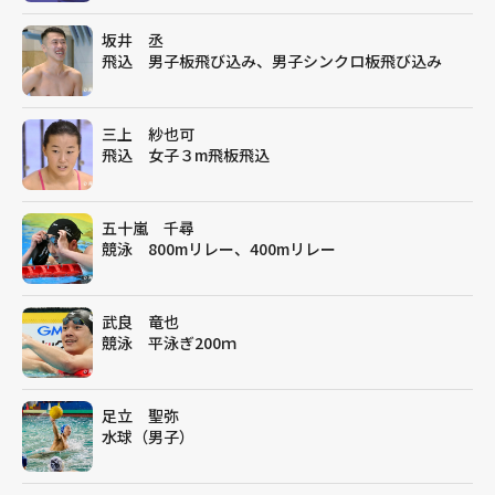
坂井 丞
飛込 男子板飛び込み、男子シンクロ板飛び込み
三上 紗也可
飛込 女子３m飛板飛込
五十嵐 千尋
競泳 800mリレー、400mリレー
武良 竜也
競泳 平泳ぎ200ｍ
足立 聖弥
水球（男子）