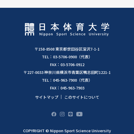
〒158-8508 東京都世田谷区深沢7-1-1
TEL：
03-5706-0900
（代表）
FAX：03-5706-0912
〒227-0033 神奈川県横浜市青葉区鴨志田町1221-1
TEL：
045-963-7900
（代表）
FAX：045-963-7903
サイトマップ
このサイトについて
COPYRIGHT © Nippon Sport Science University