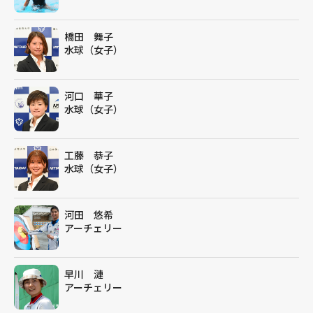
橋田 舞子
水球（女子）
河口 華子
水球（女子）
工藤 恭子
水球（女子）
河田 悠希
アーチェリー
早川 漣
アーチェリー