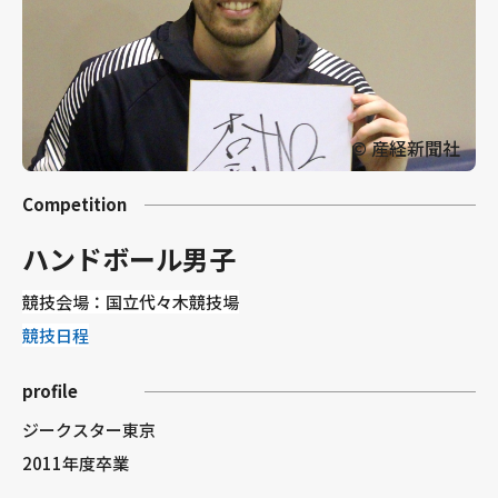
© 産経新聞社
Competition
ハンドボール男子
競技会場：国立代々木競技場
競技日程
profile
ジークスター東京
2011年度卒業