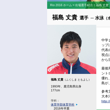
Rio 2016 ホーム
>
出場選手紹介
>
福島 丈貴
福島 丈貴
選手
─ 水泳
（
中学
ップ
代表
視点
から
最後
ント
優れ
福島 丈貴
（ふくしま ともよし）
島が
1993年、鹿児島県出身
177cm
参考
大本
学科：
http:
体育学部体育学科
2016年卒業