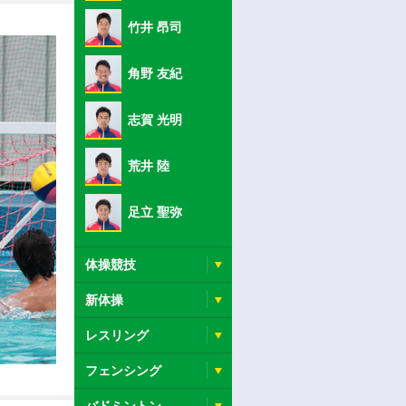
竹井 昂司
角野 友紀
志賀 光明
荒井 陸
足立 聖弥
体操競技
新体操
レスリング
フェンシング