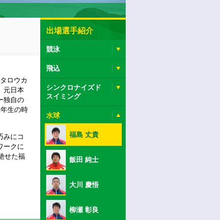
出場選手紹介
競泳
飛込
モタロウカ
シンクロナイズド
。元日本
スイミング
ー独自の
1年生の時
水球
福島 丈貴
巧みにコ
ワークに
馳せた福
飯田 純士
大川 慶悟
柳瀬 彰良