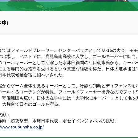
水球）
まではフィールドプレーヤー。センターバックとしてＵ-16の大会、モ
に出場し、ベスト７に。鹿児島南高校に入学し、ゴールキーパーに転向
のゴールキーパーとして活躍した水泳部顧問の江口朝永氏から、キーパ
による専門的な指導を受けるという貴重な経験を得た。日体大進学後は
日本代表候補合宿に招へいされた。
尾からゲーム全体を見るキーパーとして、冷静な判断とディフェンスを
ロールするコーチングが特長。フィールドプレーヤー出身なのでフット
、守備範囲も広い。日体大在学中には「大学No.1キーパー」として名を
、大舞台で日本のゴールを守る。
文献：
洋嗣「超攻撃型 水球日本代表－ポセイドンジャパンの挑戦」
//www.soubunsha.co.jp/