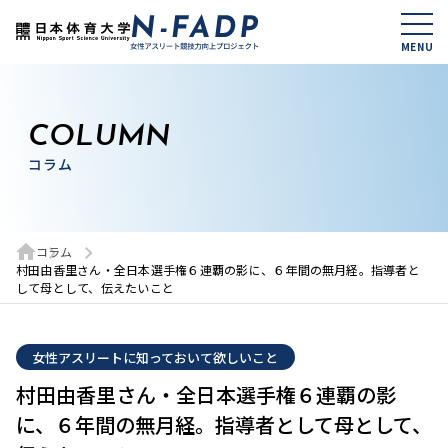
MENU
コンディショニングの基礎知識
COLUMN
コラム
- 女性アスリートと男性アスリートの違い
- 月経周期の基礎知識
- 女性アスリート特有の健康障害
コラム
村田由香里さん・全日本選手権６連覇の影に、６年間の無月経。指導者と
教育プログラム
して母として、伝えたいこと
- 動画コンテンツ
- 選手用テキスト
女性アスリートに知っておいて欲しいこと
- 指導者用ガイド
村田由香里さん・全日本選手権６連覇の影
に、６年間の無月経。指導者として母として、
コラム