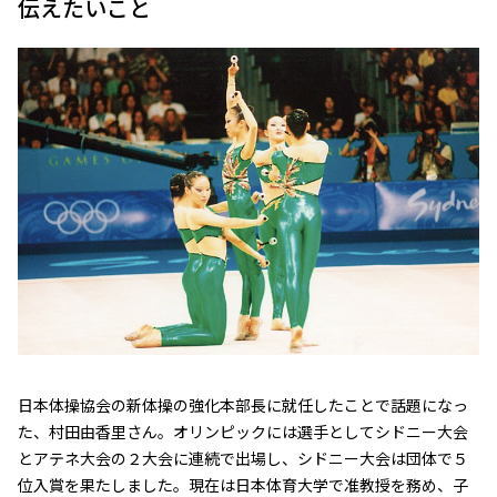
伝えたいこと
教育用資料
研究プロジェクト
ABOUT US
お知らせ
サイトポリシー
個人情報保護ポリシー
JP
EN
日本体操協会の新体操の強化本部長に就任したことで話題になっ
た、村田由香里さん。オリンピックには選手としてシドニー大会
とアテネ大会の２大会に連続で出場し、シドニー大会は団体で５
位入賞を果たしました。現在は日本体育大学で准教授を務め、子