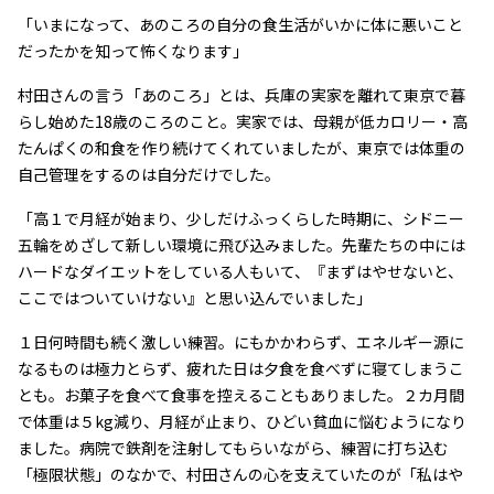
「いまになって、あのころの自分の食生活がいかに体に悪いこと
だったかを知って怖くなります」
村田さんの言う「あのころ」とは、兵庫の実家を離れて東京で暮
らし始めた18歳のころのこと。実家では、母親が低カロリー・高
たんぱくの和食を作り続けてくれていましたが、東京では体重の
自己管理をするのは自分だけでした。
「高１で月経が始まり、少しだけふっくらした時期に、シドニー
五輪をめざして新しい環境に飛び込みました。先輩たちの中には
ハードなダイエットをしている人もいて、『まずはやせないと、
ここではついていけない』と思い込んでいました」
１日何時間も続く激しい練習。にもかかわらず、エネルギー源に
なるものは極力とらず、疲れた日は夕食を食べずに寝てしまうこ
とも。お菓子を食べて食事を控えることもありました。２カ月間
で体重は５kg減り、月経が止まり、ひどい貧血に悩むようになり
ました。病院で鉄剤を注射してもらいながら、練習に打ち込む
「極限状態」のなかで、村田さんの心を支えていたのが「私はや