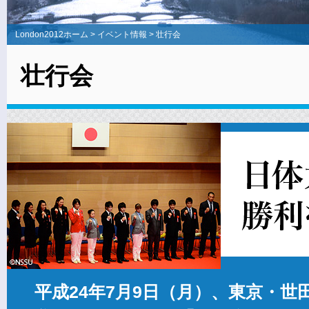
London2012ホーム
>
イベント情報
>
壮行会
壮行会
平成24年7月9日（月）、東京・世