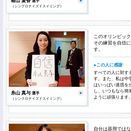
箱山 愛香
選手
（シンクロナイズドスイミング）
このオリンピック
その練習を自信に
す。
●この人に感謝
すべての人に対す
す。また、私は中
はいっぱい迷惑を
し、いつもなら簡
糸山 真与
選手
ように頑張ります
（シンクロナイズドスイミング）
自分は器用ではな