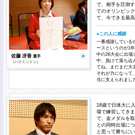
で、相手を圧倒す
てのオリンピック
て、今できる最高
●この人に感謝
一番感謝している
ースというのが1
中の26大会に出
佐藤 冴香
選手
中、負けて落ち込
（バドミントン）
てね。まだまだ大
それが力になって
当に支えられまし
18歳で日体大に
場で練習してきま
で、金メダルを取
との同時出場につ
と思って勝ちにい