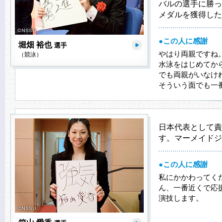
バルの選手に勝っ
メダルを獲得した
●この人に感謝
堀畑 裕也
選手
やはり両親ですね
（競泳）
水泳をはじめてか
でも両親がいなけ
そういう面でも一
日本代表として責
す。マーメイドジ
●この人に感謝
私にかかわってく
ん、一番近くで応
演技します。