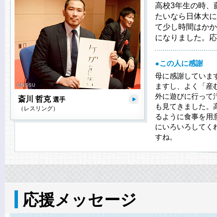
高校3年生の時、
たいなら日体大に
て少し時間はかか
になりました。応
●この人に感謝
母に感謝していま
ますし、よく「産
外に遊びに行って
斎川 哲克
選手
も見てきました。
（レスリング）
るように食事を用
にいろいろしてく
すね。
応援メッセージ