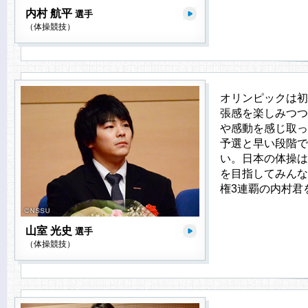
内村 航平
選手
（体操競技）
オリンピックは初
張感を楽しみつつ
や感動を感じ取っ
予選と早い段階で
い。日本の体操は
を目指してみんな
権3連覇の内村君
山室 光史
選手
（体操競技）