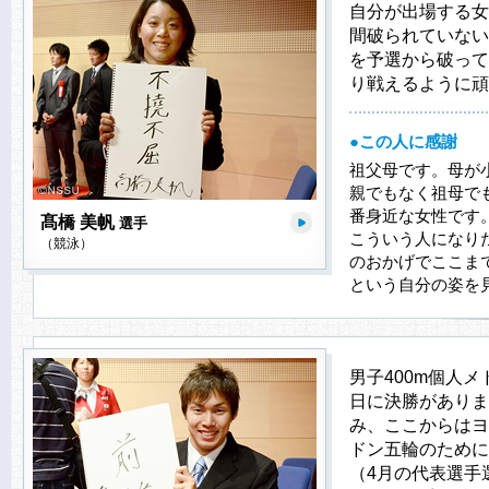
自分が出場する女
間破られていない
を予選から破って
り戦えるように頑
●この人に感謝
祖父母です。母が
親でもなく祖母で
番身近な女性です
髙橋 美帆
選手
こういう人になり
（競泳）
のおかげでここま
という自分の姿を
男子400m個人
日に決勝がありま
み、ここからはヨ
ドン五輪のために
（4月の代表選手