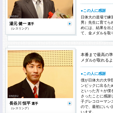
●この人に感謝
日体大の道場で練
男）先生に育てら
湯元 健一
選手
めには、結果を出
（レスリング）
て、金メダルを取
本番まで最高の準
メダルが取れるよ
●この人に感謝
僕が日体大の大学
ンピックに出るた
といった方々が僕
さったことに感謝
子グレコローマンス
長谷川 恒平
選手
ので、最初にいい
（レスリング）
います。