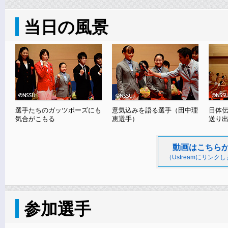
当日の風景
選手たちのガッツポーズにも
意気込みを語る選手（田中理
日体
気合がこもる
恵選手）
送り
動画はこちら
（Ustreamにリンク
参加選手