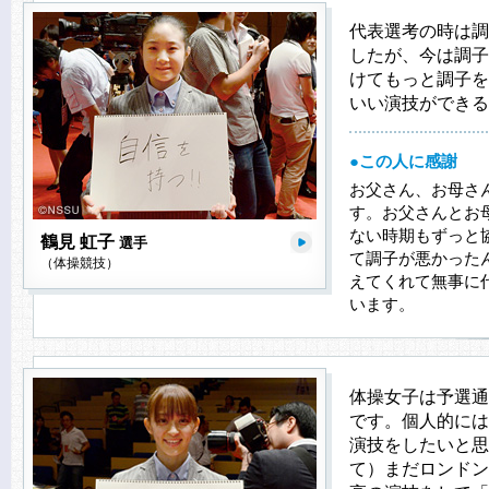
代表選考の時は調
したが、今は調子
けてもっと調子を
いい演技ができる
●この人に感謝
お父さん、お母さ
す。お父さんとお
ない時期もずっと
鶴見 虹子
選手
て調子が悪かった
（体操競技）
えてくれて無事に
います。
体操女子は予選通
です。個人的には
演技をしたいと思
て）まだロンドン