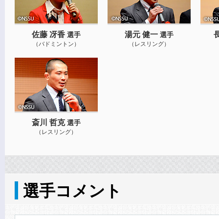
佐藤 冴香
湯元 健一
選手
選手
（バドミントン）
（レスリング）
斎川 哲克
選手
（レスリング）
選手コメント