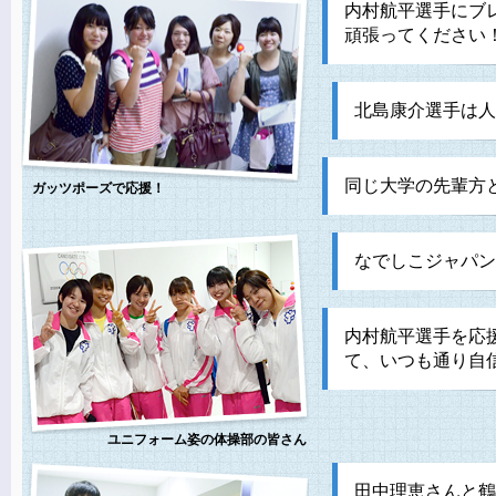
内村航平選手にブ
頑張ってください
北島康介選手は人
同じ大学の先輩方
ガッツポーズで応援！
なでしこジャパン
内村航平選手を応
て、いつも通り自
ユニフォーム姿の体操部の皆さん
田中理恵さんと鶴