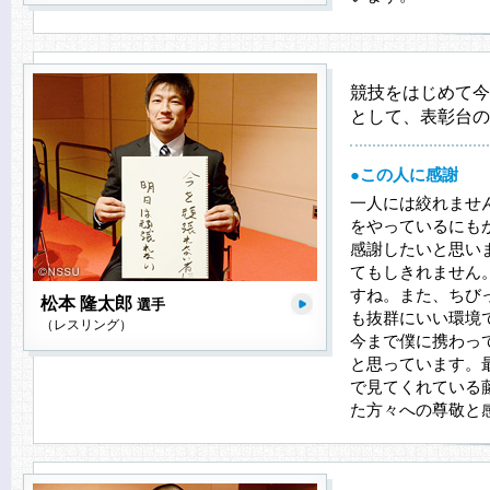
競技をはじめて今
として、表彰台の
●この人に感謝
一人には絞れませ
をやっているにも
感謝したいと思い
てもしきれません
すね。また、ちび
松本 隆太郎
選手
も抜群にいい環境
（レスリング）
今まで僕に携わっ
と思っています。
で見てくれている
た方々への尊敬と