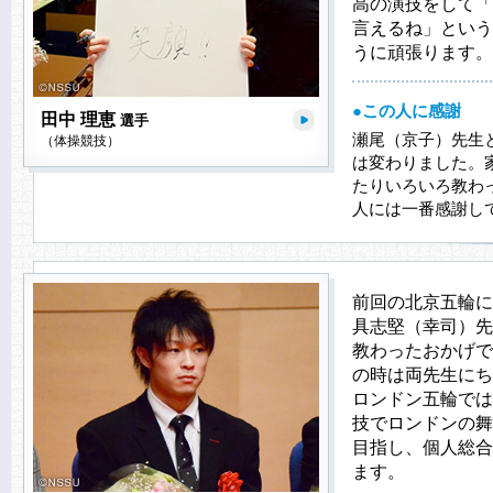
高の演技をして「
言えるね」という
うに頑張ります。
●この人に感謝
田中 理恵
選手
瀬尾（京子）先生
（体操競技）
は変わりました。
たりいろいろ教わ
人には一番感謝し
前回の北京五輪に
具志堅（幸司）先
教わったおかげで
の時は両先生にち
ロンドン五輪では
技でロンドンの舞
目指し、個人総合
ます。