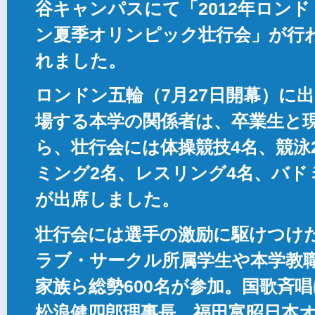
谷キャンパスにて「2012年ロンド
ン夏季オリンピック壮行会」が行
れました。
ロンドン五輪（7月27日開幕）に出
場する本学の関係者は、卒業生と現
ら、壮行会には体操競技4名、競泳
ミング2名、レスリング4名、バド
が出席しました。
壮行会には選手の激励に駆けつけ
ラブ・サークル所属学生や本学教
家族ら総勢600名が参加。国歌斉
松浪健四郎理事長、福田富昭日本オ