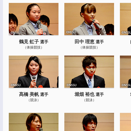
鶴見 虹子
田中 理恵
選手
選手
（体操競技）
（体操競技）
髙橋 美帆
堀畑 裕也
選手
選手
（競泳）
（競泳）