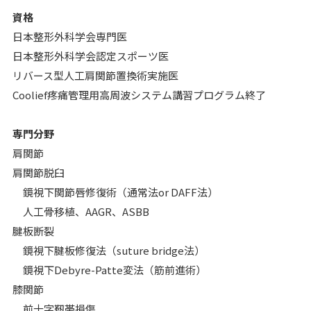
資格
日本整形外科学会専門医
日本整形外科学会認定スポーツ医
リバース型人工肩関節置換術実施医
Coolief疼痛管理用高周波システム講習プログラム終了
専門分野
肩関節
肩関節脱臼
鏡視下関節唇修復術（通常法or DAFF法）
人工骨移植、AAGR、ASBB
腱板断裂
鏡視下腱板修復法（suture bridge法）
鏡視下Debyre-Patte変法（筋前進術）
膝関節
前十字靭帯損傷