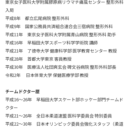
東京女子医科大学附属膠原病リウマチ痛風センター 整形外科
入局
平成8年 都立広尾病院 整形外科
平成9年 国家公務員共済組合連合会三宿病院 整形外科
平成11年 東京女子医科大学附属青山病院 整形外科 助手
平成16年 早稲田大学スポーツ科学学術院 講師
平成21年 了德寺大学 健康科学部 医学教育センター 教授
平成28年 首都大学東京 客員教授
平成30年 医療法人社団爽玄会 碑文谷病院 整形外科部長
令和2年 日本体育大学 保健医療学部 教授
チームドクター歴
平成16～26年 早稲田大学スケート部ホッケー部門チームド
クター
平成21～26年 全日本柔道連盟 医科学委員会 特別委員
平成22～30年 日本オリンピック委員会強化スタッフ（柔道