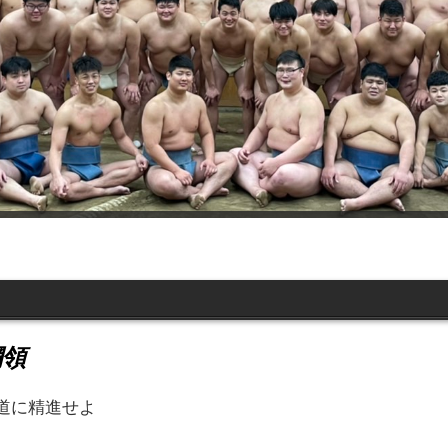
綱領
道に精進せよ