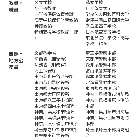
教員・
公立学校
私立学校
小学校教諭
日本体育大学
職員
中学校保健体育教諭
学校法人昭和医科大学
高等学校保健体育教諭
常翔学園広島国際大学
養護教諭
秀岳館高等学校
特別支援学校教諭 ほ
日本航空高等学校
か
東北学院中学校・高等
学校 ほか
国家・
文部科学省
埼玉県警察本部
防衛省（自衛隊）
京都府警察本部
地方公
法務省（刑務官）
愛知県警察本部
務員
海上保安庁
富山県警察本部
東京都世田谷区役所
熊本県警察本部
東京都目黒区役所
北海道警察本部
東京都中央区役所
東京都東京消防庁
東京都大田区役所
神奈川県横浜市消防局
東京都八王子市役所
神奈川県相模原市消防
東京都西東京市役所
本部
神奈川県大和市役所
神奈川県川崎市消防局
神奈川県横浜市役所
神奈川県小田原市消防
神奈川県相模原市役所
本部
埼玉県さいたま市役所
埼玉県埼玉東部消防組
長野県東御市役所
合