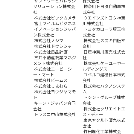
サントリービバレッジ
株式会社
ソリューション株式会
神奈川トヨタ自動車株
社
式会社
株式会社ビックカメラ
ウエインズトヨタ神奈
富士フイルムビジネス
川株式会社
イノベーションジャパ
トヨタカローラ埼玉株
ン株式会社
式会社
株式会社ノジマ
株式会社スズキ自販神
株式会社ドウシシャ
奈川
株式会社良品計画
日産神奈川販売株式会
三井不動産商業マネジ
社
メント株式会社
株式会社ケーユーホー
株式会社エービーシ
ルディングス
ー・マート
コベルコ建機日本株式
株式会社ビームス
会社
株式会社しまむら
株式会社ハタノシステ
株式会社ヨウジヤマモ
ム
ト
トシン・グループ株式
キーン・ジャパン合同
会社
会社
株式会社クリエイトエ
トラスコ中山株式会社
ス・ディー
東京ヤクルト販売株式
会社
竹田理化工業株式会