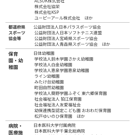
ALSOK株式会社
株式会社協栄
株式会社KSP
ユーピーアール株式会社 ほか
都道府県
公益財団法人日本パラスポーツ協会
スポーツ
公益財団法人日本ソフトテニス連盟
協会等
公益財団法人宮崎県スポーツ協会
公益財団法人青森県スポーツ協会 ほか
保育
日体幼稚園
学校法人鈴木学園さかえ幼稚園
園・幼
学校法人白金幼稚園
稚園
学校法人恵泉学園恵泉幼稚園
ライン幼稚園
みたけ台幼稚園
町田自然幼稚園
学校法人簡野学園ふぞく 東六郷保育園
社会福祉法人 狛江保育園
社会福祉法人友愛福祉会
幼保連携型認定こども園 おおわだ保育園
松戸ゆいのひ保育園 ほか
病院・
日本医科大学付属病院
日本医科大学千葉北総病院
医療施