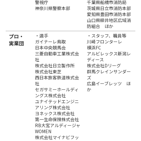
警視庁
千葉県船橋市消防局
神奈川県警察本部
茨城県日立市消防本部
愛知県豊田市消防本部
山口県柳井地区広域消
防組合 ほか
プロ・
・選手
・スタッフ、職員等
ガイナーレ鳥取
川崎フロンターレ
実業団
日本中央競馬会
横浜FC
三菱自動車工業株式会
アルビレックス新潟レ
社
ディース
株式会社日立製作所
株式会社Dリーグ
株式会社東芝
群馬クレインサンダー
西日本旅客鉄道株式会
ズ
社
広島イーブレッツ ほ
セガサミーホールディ
か
ングス株式会社
ユナイテッドエンジニ
アリング株式会社
ヨネックス株式会社
第一生命保険株式会社
RB大宮アルディージャ
WOMEN
株式会社マイナビフッ