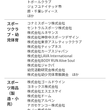
トボールクラブ
ジェフユナイテッド市
原・千葉レディース
ほか
スポー
コナミスポーツ株式会社
セントラルスポーツ株式会社
ツクラ
株式会社ルネサンス
ブ・幼
株式会社神奈中スポーツデザイン
児体育
株式会社東京アスレティッククラブ
株式会社ティップネス
株式会社カーブスジャパン
株式会社LAVA International
株式会社BODY RUN Alive Soul
株式会社ジャクパ
幼児活動研究会株式会社
株式会社幼少児体育振興会 ほか
スポー
株式会社ゴールドウイン
ヨネックス株式会社
ツ用品
株式会社エスエスケイ
（製
株式会社ドーム
造・小
株式会社アルペン
売）
ナガセケンコー株式会社
セノー株式会社