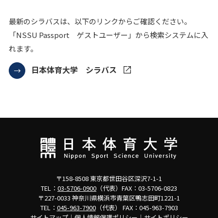
最新のシラバスは、以下のリンクからご確認ください。
「NSSU Passport ゲストユーザー」から検索システムに入
れます。
日本体育大学 シラバス
〒158-8508 東京都世田谷区深沢7-1-1
TEL：
03-5706-0900
（代表）FAX：03-5706-0823
〒227-0033 神奈川県横浜市青葉区鴨志田町1221-1
TEL：
045-963-7900
（代表） FAX：045-963-7903
サイトマップ
｜
個人情報保護ポリシー
｜
サイトポリシー