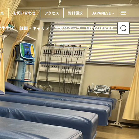
企業
お問い合わせ
アクセス
資料請求
JAPANESE
ENGLISH
学生生活
就職・キャリア
学友会クラブ
NITTAI PICKS