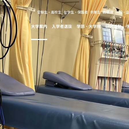
受験生・高校生
在学生・保護者
卒業生
教職員
一般・
大学案内
入学者選抜
学部・大学院
研究活動